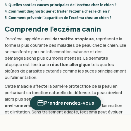
3 .
Quelles sont les causes principales de l’eczéma chez le chien ?
4 .
Comment diagnostiquer et traiter l’eczéma chez le chien ?
5 .
Comment prévenir l’apparition de l’eczéma chez un chien ?
Comprendre l'eczéma canin
L'eczéma, appelée aussi
dermatite atopique
, représente la
forme la plus courante des maladies de peau chez le chien. Elle
se manifeste par une inflammation cutanée et des
démangeaisons plus ou moins intenses. La dermatite
atopique est liée à une
réaction allergique
tels que les
piqûres de parasites cutanés comme les puces principalement
ou l’alimentation.
Cette maladie affecte la barrière protectrice de la peau en
perturbant sa fonction naturelle de défense. La peau devient
alors plus sensible et réactive aux
allergènes
Prendre rendez-vous
environnementaux
, créant un cercle vicieux d'inflammation
et d'irritation. Sans traitement adapté, l'eczéma peut évoluer
vers des complications sérieuses comme des infections
cutanées bactériennes ou fongiques, ou encore une perte de