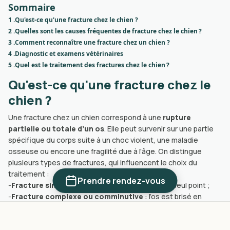
Sommaire
1 .
Qu'est-ce qu'une fracture chez le chien ?
2 .
Quelles sont les causes fréquentes de fracture chez le chien ?
3 .
Comment reconnaître une fracture chez un chien ?
4 .
Diagnostic et examens vétérinaires
5 .
Quel est le traitement des fractures chez le chien ?
Qu'est-ce qu'une fracture chez le
chien ?
Une fracture chez un chien correspond à une
rupture
partielle ou totale d’un os
. Elle peut survenir sur une partie
spécifique du corps suite à un choc violent, une maladie
osseuse ou encore une fragilité due à l'âge. On distingue
plusieurs types de fractures, qui influencent le choix du
traitement :
Prendre rendez-vous
-
Fracture simple
: l’os est cassé en deux en un seul point ;
-
Fracture complexe ou comminutive
: l’os est brisé en
plusieurs fragments ;
-
Fracture ouverte
: lorsque l’os traverse la peau, exposant