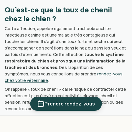
Qu’est-ce que la toux de chenil
chez le chien ?
Cette affection, appelée également trachéobronchite
infectieuse canine est une maladie très contagieuse qui
touche les chiens. Il s’agit d‘une toux forte et sèche qui peut
s’accompagner de sécrétions dans le nez ou dans les yeux et
parfois d’éternuements. Cette affection
touche le système
respiratoire du chien et provoque une inflammation de la
trachée et des bronches
. Dès l’apparition de ces
symptômes, nous vous conseillons de prendre
rendez-vous
chez votre vétérinaire
.
On l’appelle « toux de chenil » car le risque de contracter cette
affection est plus élevé en collectivité : élevage, chenil et
pension, refuge, rassemblements, cours d’éducation ou des
Prendre rendez-vous
rencontres pendant les promenades.
Quelles sont les causes de la toux de chenil ?