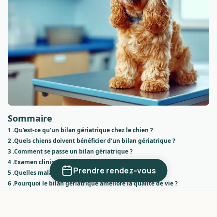
Sommaire
1 .
Qu’est-ce qu’un bilan gériatrique chez le chien ?
2 .
Quels chiens doivent bénéficier d’un bilan gériatrique ?
3 .
Comment se passe un bilan gériatrique ?
4 .
Examen clinique complet
Prendre rendez-vous
5 .
Quelles maladies peuvent être dépistées ?
6 .
Pourquoi le bilan gériatrique améliore la qualité de vie ?
7 .
À quelle fréquence réaliser un bilan gériatrique ?
Qu’est-ce qu’un bilan gériatrique