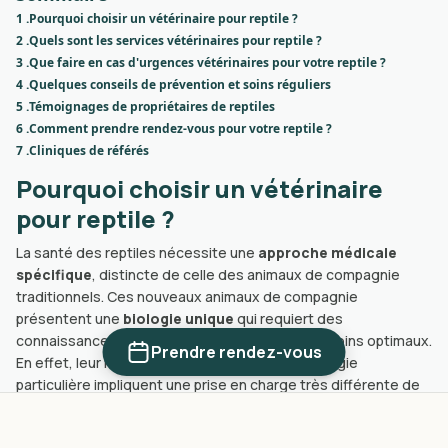
1 .
Pourquoi choisir un vétérinaire pour reptile ?
2 .
Quels sont les services vétérinaires pour reptile ?
3 .
Que faire en cas d'urgences vétérinaires pour votre reptile ?
4 .
Quelques conseils de prévention et soins réguliers
5 .
Témoignages de propriétaires de reptiles
6 .
Comment prendre rendez-vous pour votre reptile ?
7 .
Cliniques de référés
Pourquoi choisir un vétérinaire
pour reptile ?
La santé des reptiles nécessite une
approche médicale
spécifique
, distincte de celle des animaux de compagnie
traditionnels. Ces nouveaux animaux de compagnie
présentent une
biologie unique
qui requiert des
connaissances approfondies pour assurer des soins optimaux.
Prendre rendez-vous
En effet, leur nature ectotherme et leur physiologie
particulière impliquent une prise en charge très différente de
celle des mammifères. Dans ce cadre-là, un vétérinaire NAC
expert en reptiles
comprendra parfaitement les subtilités