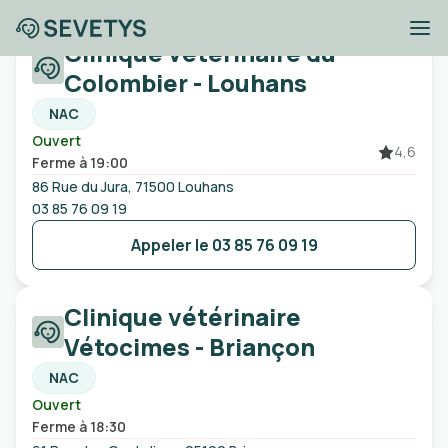
Clinique vétérinaire du
Cliniques vétérinaires
Colombier - Louhans
NAC
Ouvert
Ville, code postal, etc
4,6
Ferme à 19:00
86 Rue du Jura, 71500 Louhans
Ouvert
Urgences
Sans rendez-vous
03 85 76 09 19
Appeler le
03 85 76 09 19
Clinique vétérinaire
Vétocimes - Briançon
NAC
Ouvert
Ferme à 18:30